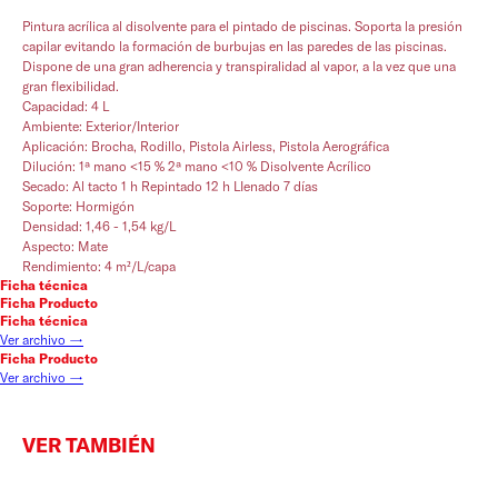
Pintura acrílica al disolvente para el pintado de piscinas. Soporta la presión
capilar evitando la formación de burbujas en las paredes de las piscinas.
Dispone de una gran adherencia y transpiralidad al vapor, a la vez que una
gran flexibilidad.
Capacidad: 4 L
Ambiente: Exterior/Interior
Aplicación: Brocha, Rodillo, Pistola Airless, Pistola Aerográfica
Dilución: 1ª mano <15 % 2ª mano <10 % Disolvente Acrílico
Secado: Al tacto 1 h Repintado 12 h LIenado 7 días
Soporte: Hormigón
Densidad: 1,46 - 1,54 kg/L
Aspecto: Mate
Rendimiento: 4 m²/L/capa
Ficha técnica
Ficha Producto
Ficha técnica
Ver archivo →
Ficha Producto
Ver archivo →
VER TAMBIÉN