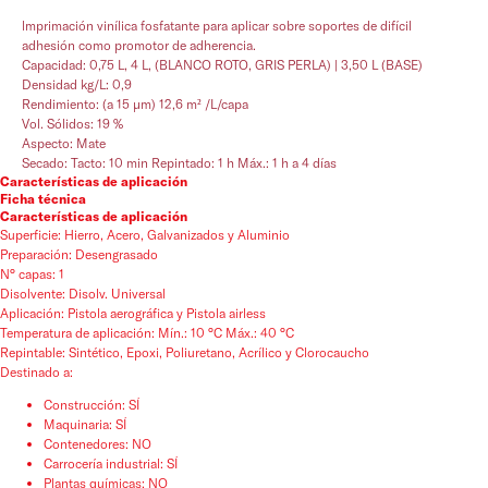
lmprimación vinílica fosfatante para aplicar sobre soportes de difícil
adhesión como promotor de adherencia.
Capacidad: 0,75 L, 4 L, (BLANCO ROTO, GRIS PERLA) | 3,50 L (BASE)
Densidad kg/L: 0,9
Rendimiento: (a 15 µm) 12,6 m² /L/capa
Vol. Sólidos: 19 %
Aspecto: Mate
Secado: Tacto: 10 min Repintado: 1 h Máx.: 1 h a 4 días
Características de aplicación
Ficha técnica
Características de aplicación
Superficie: Hierro, Acero, Galvanizados y Aluminio
Preparación: Desengrasado
N° capas: 1
Disolvente: Disolv. Universal
Aplicación: Pistola aerográfica y Pistola airless
Temperatura de aplicación: Mín.: 10 °C Máx.: 40 °C
Repintable: Sintético, Epoxi, Poliuretano, Acrílico y Clorocaucho
Destinado a:
Construcción: SÍ
Maquinaria: SÍ
Contenedores: NO
Carrocería industrial: SÍ
Plantas químicas: NO