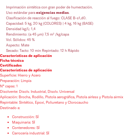
lmprimación sintética con gran poder de humectación.
Uso estándar para
exigencias medias
.
Clasificación de reacción al fuego: CLASE B-s1,d0.
Capacidad: 5 kg, 20 kg (COLORES) | 4 kg, 16 kg (BASE)
Densidad kg/L: 1,4
Rendimiento: (a 45 µm) 7,5 m² /kg/capa
Vol. Sólidos: 45 %
Aspecto: Mate
Secado: Tacto: 10 min Repintado: 12 h Rápido
Características de aplicación
Ficha técnica
Certificados
Características de aplicación
Superficie: Hierro y Acero
Preparación: Limpia
N° capas: 1
Disolvente: Disolv. Industrial, Disolv. Universal
Aplicación: Brocha, Rodillo, Pistola aerográfica, Pistola airless y Pistola airmix
Repintable: Sintético, Epoxi, Poliuretano y Clorocaucho
Destinado a:
Construcción: SÍ
Maquinaria: SÍ
Contenedores: SÍ
Carrocería industrial: SÍ