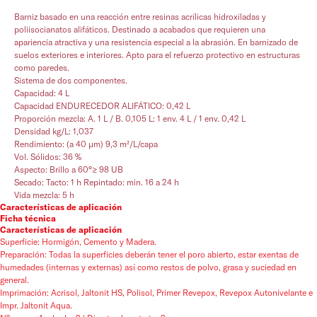
Barniz basado en una reacción entre resinas acrílicas hidroxiladas y
poliisocianatos alifáticos. Destinado a acabados que requieren una
apariencia atractiva y una resistencia especial a la abrasión. En barnizado de
suelos exteriores e interiores. Apto para el refuerzo protectivo en estructuras
como paredes.
Sistema de dos componentes.
Capacidad: 4 L
Capacidad ENDURECEDOR ALIFÁTICO: 0,42 L
Proporción mezcla: A. 1 L / B. 0,105 L: 1 env. 4 L / 1 env. 0,42 L
Densidad kg/L: 1,037
Rendimiento: (a 40 µm) 9,3 m²/L/capa
Vol. Sólidos: 36 %
Aspecto: Brillo a 60°≥ 98 UB
Secado: Tacto: 1 h Repintado: min. 16 a 24 h
Vida mezcla: 5 h
Características de aplicación
Ficha técnica
Características de aplicación
Superficie: Hormigón, Cemento y Madera.
Preparación: Todas la superficies deberán tener el poro abierto, estar exentas de
humedades (internas y externas) así como restos de polvo, grasa y suciedad en
general.
Imprimación: Acrisol, Jaltonit HS, Polisol, Primer Revepox, Revepox Autonivelante e
Impr. Jaltonit Aqua.