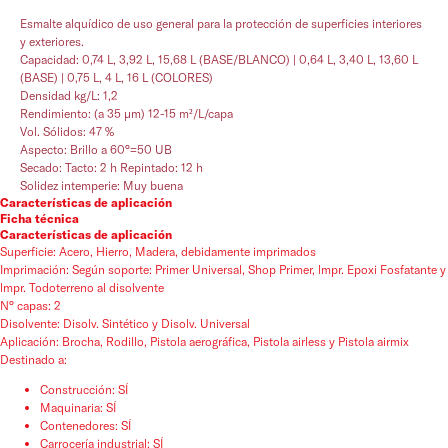
Esmalte alquídico de uso general para la protección de superficies interiores
y exteriores.
Capacidad: 0,74 L, 3,92 L, 15,68 L (BASE/BLANCO) | 0,64 L, 3,40 L, 13,60 L
(BASE) | 0,75 L, 4 L, 16 L (COLORES)
Densidad kg/L: 1,2
Rendimiento: (a 35 µm) 12-15 m²/L/capa
Vol. Sólidos: 47 %
Aspecto: Brillo a 60°=50 UB
Secado: Tacto: 2 h Repintado: 12 h
Solidez intemperie: Muy buena
Características de aplicación
Ficha técnica
Características de aplicación
Superficie: Acero, Hierro, Madera, debidamente imprimados
Imprimación: Según soporte: Primer Universal, Shop Primer, lmpr. Epoxi Fosfatante y
lmpr. Todoterreno al disolvente
N° capas: 2
Disolvente: Disolv. Sintético y Disolv. Universal
Aplicación: Brocha, Rodillo, Pistola aerográfica, Pistola airless y Pistola airmix
Destinado a:
Construcción: SÍ
Maquinaria: SÍ
Contenedores: SÍ
Carrocería industrial: SÍ