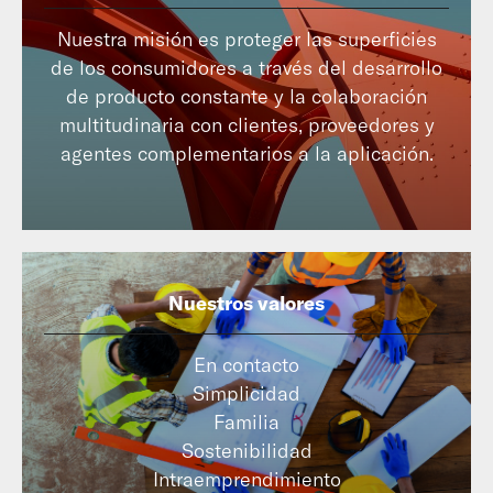
Nuestra misión es proteger las superficies
de los consumidores a través del desarrollo
de producto constante y la colaboración
multitudinaria con clientes, proveedores y
agentes complementarios a la aplicación.
Nuestros valores
En contacto
Simplicidad
Familia
Sostenibilidad
Intraemprendimiento