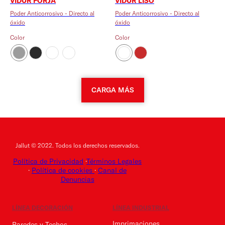
VIDUR FORJA
VIDUR LISO
Poder Anticorrosivo - Directo al
Poder Anticorrosivo - Directo al
óxido
óxido
Color
Color
CARGA MÁS
Jallut © 2022. Todos los derechos reservados.
Política de Privacidad
·
Términos Legales
·
Política de cookies
·
Canal de
Denuncias
LÍNEA DECORACIÓN
LÍNEA INDUSTRIAL
Imprimaciones
Paredes y Techos